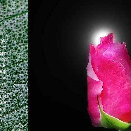
iale
ilo
on
 non
 le
oti
ioso
o il
zzo
one
are
ato.
pari
tro;