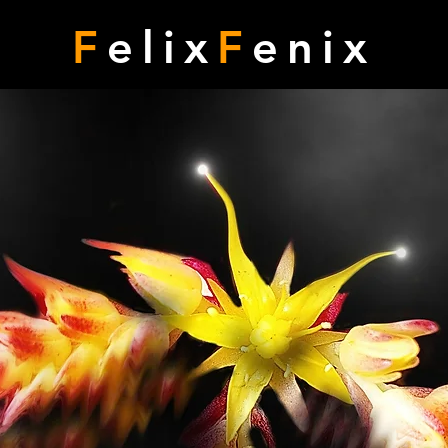
F
elix
F
enix