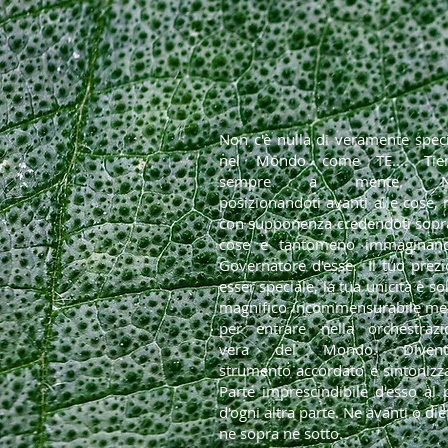
Non c'è nulla di veramente spec
nel Mondo come TE.... Tien
sempre a mente. N
posizionandoti avanti alle cose,
con supponenza credendoti sopra
cose e tantomeno immaginand
Governatore d'esse. Il tuo prez
esser speciale, la tua unicità è sol
magnifico incommensurabile me
per entrare nella orchestrazi
vera del Mondo. Divent
strumento accordato e sintonizz
Parte imprescindibile d'esso al 
d'ogni altra parte. Ne avanti o die
ne sopra ne sotto.