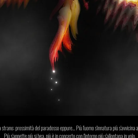
 strano; prossimità del paradosso eppure... Più l'uomo s'innatura più s'avvicina a
Più s'annette più si bea, più è in concerto con l'intorno più s'allontana in volo.