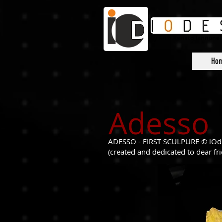
by
Arch.
Renato Iannone
Ho
Adesso
ADESSO - FIRST SCULPURE © iOd
(created and dedicated to dear fr