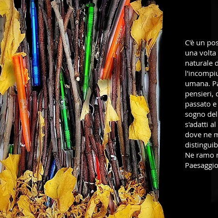
C'è un po
una volta 
naturale d
l'incompi
umana. Pa
pensieri, d
passato e
sogno del 
s'adatti 
dove ne ma
distinguibi
Ne ramo n
Paesaggio