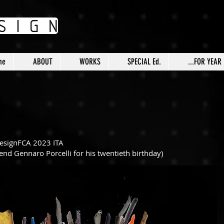
Graphic - DGTartist - Photographer - Interior designer
me
ABOUT
WORKS
SPECIAL Ed.
...FOR YEAR
esignFCA 2023 ITA
iend Gennaro Porcelli for his twentieth birthday)